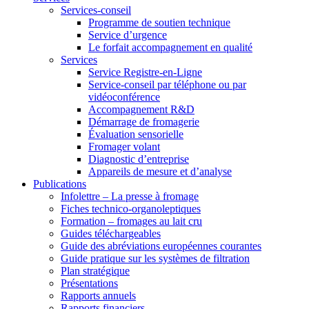
Services-conseil
Programme de soutien technique
Service d’urgence
Le forfait accompagnement en qualité
Services
Service Registre-en-Ligne
Service-conseil par téléphone ou par
vidéoconférence
Accompagnement R&D
Démarrage de fromagerie
Évaluation sensorielle
Fromager volant
Diagnostic d’entreprise
Appareils de mesure et d’analyse
Publications
Infolettre – La presse à fromage
Fiches technico-organoleptiques
Formation – fromages au lait cru
Guides téléchargeables
Guide des abréviations européennes courantes
Guide pratique sur les systèmes de filtration
Plan stratégique
Présentations
Rapports annuels
Rapports financiers