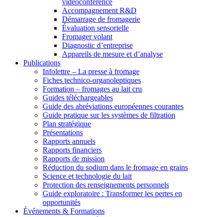
vidéoconférence
Accompagnement R&D
Démarrage de fromagerie
Évaluation sensorielle
Fromager volant
Diagnostic d’entreprise
Appareils de mesure et d’analyse
Publications
Infolettre – La presse à fromage
Fiches technico-organoleptiques
Formation – fromages au lait cru
Guides téléchargeables
Guide des abréviations européennes courantes
Guide pratique sur les systèmes de filtration
Plan stratégique
Présentations
Rapports annuels
Rapports financiers
Rapports de mission
Réduction du sodium dans le fromage en grains
Science et technologie du lait
Protection des renseignements personnels
Guide exploratoire : Transformer les pertes en
opportunités
Événements & Formations