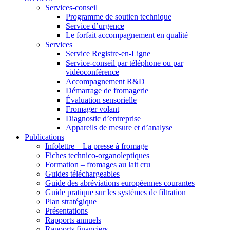
Services-conseil
Programme de soutien technique
Service d’urgence
Le forfait accompagnement en qualité
Services
Service Registre-en-Ligne
Service-conseil par téléphone ou par
vidéoconférence
Accompagnement R&D
Démarrage de fromagerie
Évaluation sensorielle
Fromager volant
Diagnostic d’entreprise
Appareils de mesure et d’analyse
Publications
Infolettre – La presse à fromage
Fiches technico-organoleptiques
Formation – fromages au lait cru
Guides téléchargeables
Guide des abréviations européennes courantes
Guide pratique sur les systèmes de filtration
Plan stratégique
Présentations
Rapports annuels
Rapports financiers