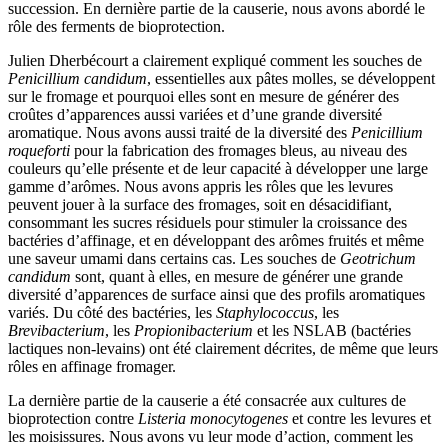
succession. En dernière partie de la causerie, nous avons abordé le
rôle des ferments de bioprotection.
Julien Dherbécourt a clairement expliqué comment les souches de
Penicillium candidum
, essentielles aux pâtes molles, se développent
sur le fromage et pourquoi elles sont en mesure de générer des
croûtes d’apparences aussi variées et d’une grande diversité
aromatique. Nous avons aussi traité de la diversité des
Penicillium
roqueforti
pour la fabrication des fromages bleus, au niveau des
couleurs qu’elle présente et de leur capacité à développer une large
gamme d’arômes. Nous avons appris les rôles que les levures
peuvent jouer à la surface des fromages, soit en désacidifiant,
consommant les sucres résiduels pour stimuler la croissance des
bactéries d’affinage, et en développant des arômes fruités et même
une saveur umami dans certains cas. Les souches de
Geotrichum
candidum
sont, quant à elles, en mesure de générer une grande
diversité d’apparences de surface ainsi que des profils aromatiques
variés. Du côté des bactéries, les
Staphylococcus
, les
Brevibacterium
, les
Propionibacterium
et les NSLAB (bactéries
lactiques non-levains) ont été clairement décrites, de même que leurs
rôles en affinage fromager.
La dernière partie de la causerie a été consacrée aux cultures de
bioprotection contre
Listeria monocytogenes
et contre les levures et
les moisissures. Nous avons vu leur mode d’action, comment les