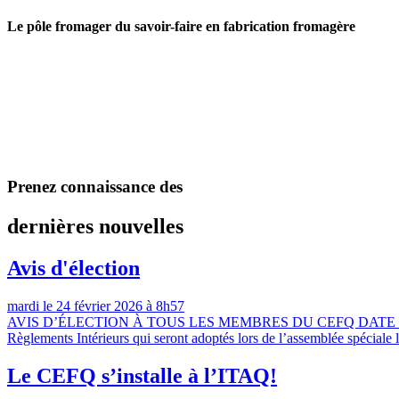
Le pôle fromager du savoir-faire en fabrication fromagère
Prenez connaissance des
dernières nouvelles
Avis d'élection
mardi
le 24 février 2026 à 8h57
AVIS D’ÉLECTION À TOUS LES MEMBRES DU CEFQ DATE DE 
Règlements Intérieurs qui seront adoptés lors de l’assemblée spéciale 
Le CEFQ s’installe à l’ITAQ!