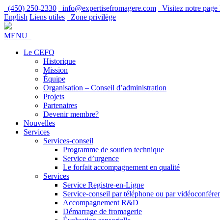
(450) 250-2330
info@expertisefromagere.com
Visitez notre pag
English
Liens utiles
Zone privilège
MENU
Le CEFQ
Historique
Mission
Équipe
Organisation – Conseil d’administration
Projets
Partenaires
Devenir membre?
Nouvelles
Services
Services-conseil
Programme de soutien technique
Service d’urgence
Le forfait accompagnement en qualité
Services
Service Registre-en-Ligne
Service-conseil par téléphone ou par vidéoconfére
Accompagnement R&D
Démarrage de fromagerie