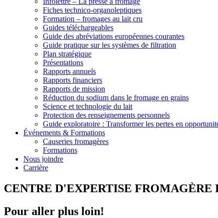
Infolettre – La presse à fromage
Fiches technico-organoleptiques
Formation – fromages au lait cru
Guides téléchargeables
Guide des abréviations européennes courantes
Guide pratique sur les systèmes de filtration
Plan stratégique
Présentations
Rapports annuels
Rapports financiers
Rapports de mission
Réduction du sodium dans le fromage en grains
Science et technologie du lait
Protection des renseignements personnels
Guide exploratoire : Transformer les pertes en opportunit
Événements & Formations
Causeries fromagères
Formations
Nous joindre
Carrière
CENTRE D'EXPERTISE FROMAGÈRE 
Pour aller plus loin!