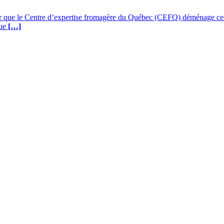
que le Centre d’expertise fromagère du Québec (CEFQ) déménage ces b
que
[…]